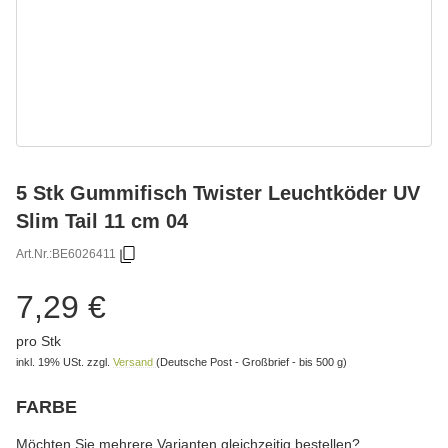
5 Stk Gummifisch Twister Leuchtköder UV
Slim Tail 11 cm 04
Art.Nr.:
BE6026411
7,29 €
pro Stk
inkl. 19% USt.
zzgl.
Versand
(Deutsche Post - Großbrief - bis 500 g)
FARBE
wählen
Bitte wählen Sie eine Variation.
Möchten Sie mehrere Varianten gleichzeitig bestellen?