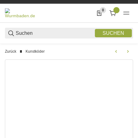
0
0 Produkte in der List
SUCHEN
Zurück
Kunstköder