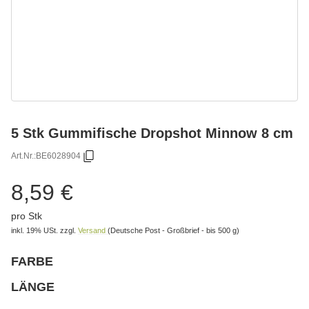
5 Stk Gummifische Dropshot Minnow 8 cm
Art.Nr.:
BE6028904
8,59 €
pro Stk
inkl. 19% USt.
zzgl.
Versand
(Deutsche Post - Großbrief - bis 500 g)
FARBE
wählen
Bitte wählen Sie eine Variation.
LÄNGE
wählen
Bitte wählen Sie eine Variation.