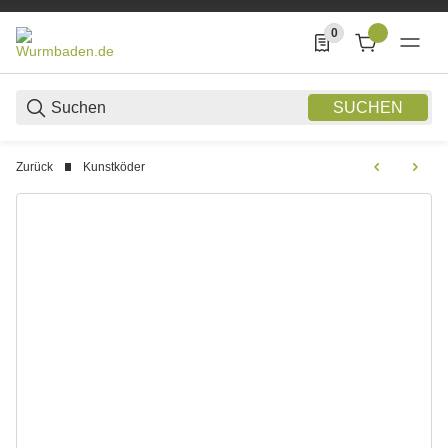
0
0 Produkte in der List
SUCHEN
Zurück
Kunstköder