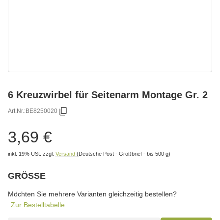
6 Kreuzwirbel für Seitenarm Montage Gr. 2
Art.Nr.:
BE8250020
3,69 €
inkl. 19% USt.
zzgl.
Versand
(Deutsche Post - Großbrief - bis 500 g)
GRÖSSE
wählen
Bitte wählen Sie eine Variation.
Möchten Sie mehrere Varianten gleichzeitig bestellen?
Zur Bestelltabelle