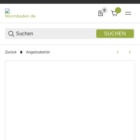
0
0 Produkte in der List
SUCHEN
Zurück
Angelzubehör