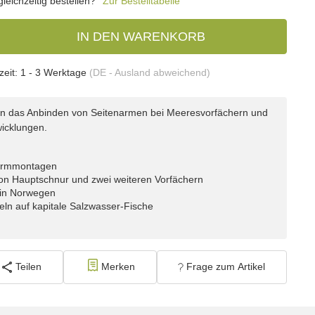
eichzeitig bestellen?
Zur Bestelltabelle
IN DEN WARENKORB
zeit:
1 - 3 Werktage
(DE - Ausland abweichend)
en das Anbinden von Seitenarmen bei Meeresvorfächern und
wicklungen.
narmmontagen
on Hauptschnur und zwei weiteren Vorfächern
 in Norwegen
eln auf kapitale Salzwasser-Fische
Teilen
Merken
Frage zum Artikel