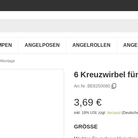
MPEN
ANGELPOSEN
ANGELROLLEN
ANGE
m Montage
6 Kreuzwirbel fü
Art.Nr.:
BE8250080
3,69 €
inkl. 19% USt.
zzgl.
Versand
(Deutsche
GRÖSSE
wählen
Bitte wählen Sie eine Variation.