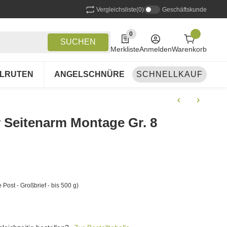
Vergleichsliste
(0)
Geschäftskunde
0
0 Produkte in der Liste
SUCHEN
Merkliste
Anmelden
Warenkorb
LRUTEN
ANGELSCHNÜRE
SCHNELLKAUF
ANGELSETS
A
r Seitenarm Montage Gr. 8
 Post - Großbrief - bis 500 g)