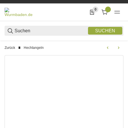
0
0 Produkte in der List
SUCHEN
Zurück
Hechtangeln