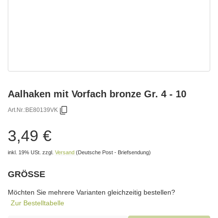
Aalhaken mit Vorfach bronze Gr. 4 - 10
Art.Nr.:
BE80139VK
3,49 €
inkl. 19% USt.
zzgl.
Versand
(Deutsche Post - Briefsendung)
GRÖSSE
wählen
Bitte wählen Sie eine Variation.
Möchten Sie mehrere Varianten gleichzeitig bestellen?
Zur Bestelltabelle