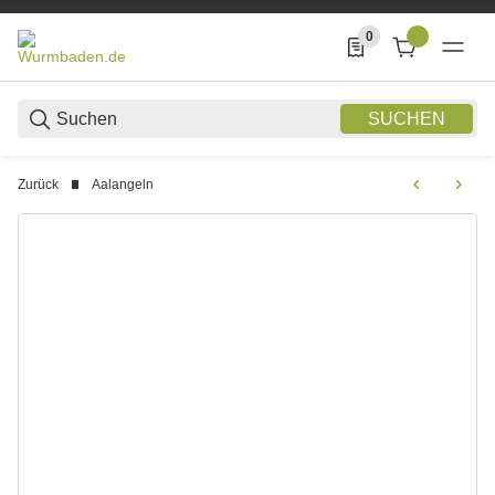
0
0 Produkte in der List
SUCHEN
Zurück
Aalangeln