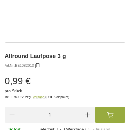
Allround Laufpose 3 g
Art.Nr.:
BE1082013
0,99 €
pro Stück
inkl. 19% USt.
zzgl.
Versand
(DHL Kleinpaket)
Sofort
Lieferzeit:
1 - 3 Werktage
(DE - Ausland