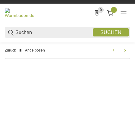
0
0 Produkte in der List
SUCHEN
Zurück
Angelposen