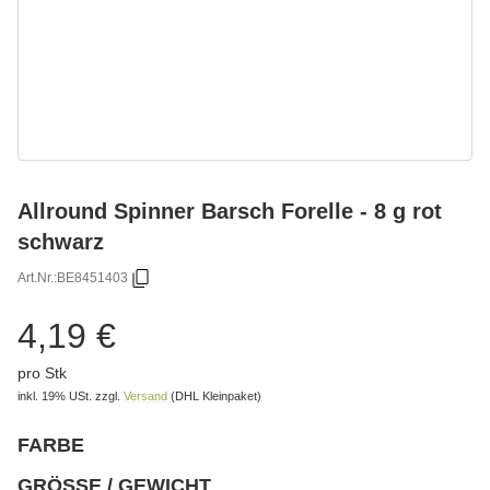
Allround Spinner Barsch Forelle - 8 g rot
schwarz
Art.Nr.:
BE8451403
4,19 €
pro Stk
inkl. 19% USt.
zzgl.
Versand
(DHL Kleinpaket)
FARBE
wählen
Bitte wählen Sie eine Variation.
GRÖSSE / GEWICHT