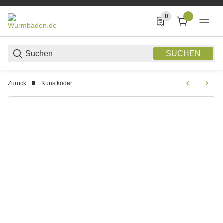
0
0 Produkte in der List
SUCHEN
Zurück
Kunstköder