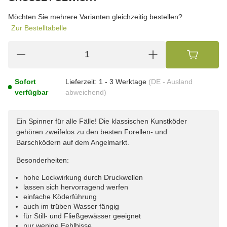
wählen
Bitte wählen Sie eine Variation.
Möchten Sie mehrere Varianten gleichzeitig bestellen?
Zur Bestelltabelle
Sofort
Lieferzeit:
1 - 3 Werktage
(DE - Ausland
verfügbar
abweichend)
Ein Spinner für alle Fälle! Die klassischen Kunstköder
gehören zweifelos zu den besten Forellen- und
Barschködern auf dem Angelmarkt.
Besonderheiten:
hohe Lockwirkung durch Druckwellen
lassen sich hervorragend werfen
einfache Köderführung
auch im trüben Wasser fängig
für Still- und Fließgewässer geeignet
nur wenige Fehlbisse