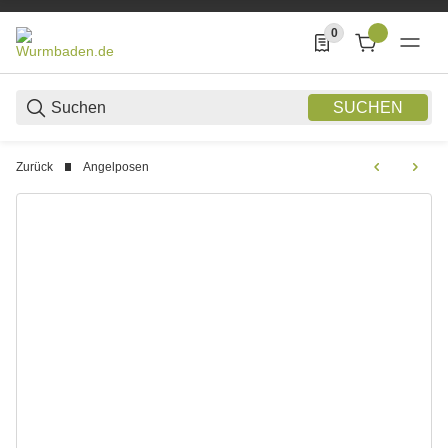
0
0 Produkte in der List
SUCHEN
Zurück
Angelposen