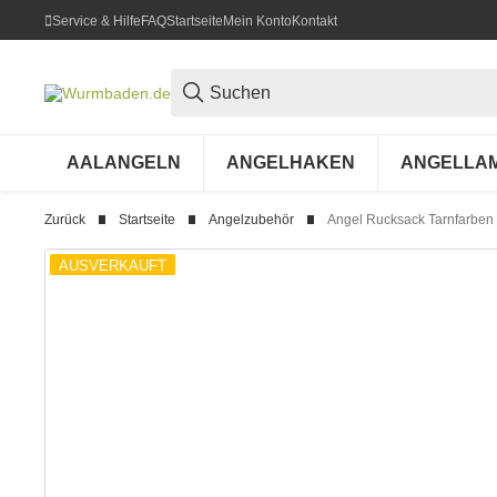
Service & Hilfe
FAQ
Startseite
Mein Konto
Kontakt
AALANGELN
ANGELHAKEN
ANGELLA
Zurück
Startseite
Angelzubehör
Angel Rucksack Tarnfarben
AUSVERKAUFT