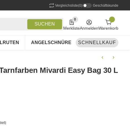
Vergleichsliste
(0)
Geschäftskunde
0
0 Produkte in der Liste
SUCHEN
Merkliste
Anmelden
Warenkorb
LRUTEN
ANGELSCHNÜRE
SCHNELLKAUF
ANGELSETS
A
Tarnfarben Mivardi Easy Bag 30 L
ket)