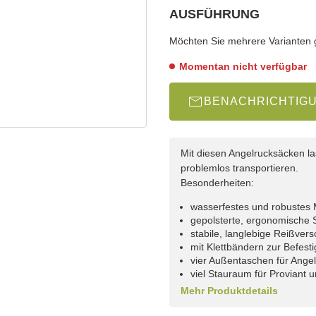
AUSFÜHRUNG
wählen
Bitte wählen Sie eine Variation.
Möchten Sie mehrere Varianten gl
Momentan nicht verfügbar
BENACHRICHTIG
Mit diesen Angelrucksäcken la
problemlos transportieren.
Besonderheiten:
wasserfestes und robustes 
gepolsterte, ergonomische 
stabile, langlebige Reißver
mit Klettbändern zur Befes
vier Außentaschen für Ang
viel Stauraum für Proviant 
Mehr Produktdetails