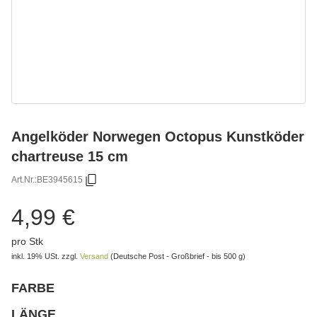
Angelköder Norwegen Octopus Kunstköder
chartreuse 15 cm
Art.Nr.:
BE3945615
4,99 €
pro Stk
inkl. 19% USt.
zzgl.
Versand
(Deutsche Post - Großbrief - bis 500 g)
FARBE
wählen
Bitte wählen Sie eine Variation.
LÄNGE