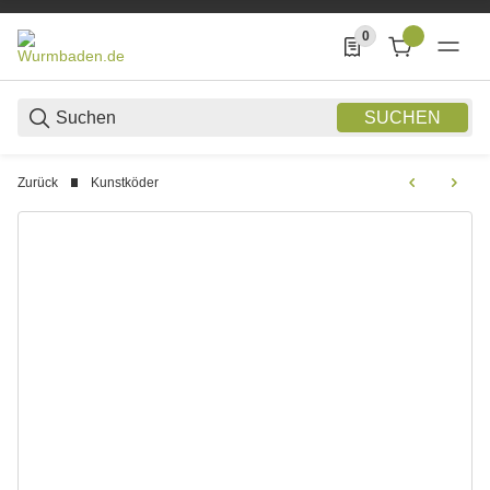
0
0 Produkte in der List
SUCHEN
Zurück
Kunstköder