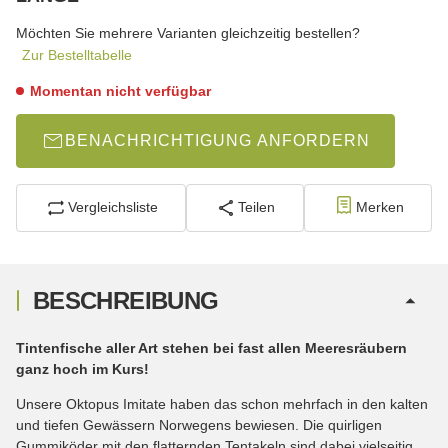
wählen
Bitte wählen Sie eine Variation.
Möchten Sie mehrere Varianten gleichzeitig bestellen?
Zur Bestelltabelle
Momentan nicht verfügbar
BENACHRICHTIGUNG ANFORDERN
Vergleichsliste
Teilen
Merken
BESCHREIBUNG
Tintenfische aller Art stehen bei fast allen Meeresräubern
ganz hoch im Kurs!
Unsere Oktopus Imitate haben das schon mehrfach in den kalten
und tiefen Gewässern Norwegens bewiesen. Die quirligen
Gummiköder mit den flatternden Tentakeln sind dabei vielseitig