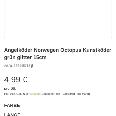
Angelköder Norwegen Octopus Kunstköder
grün glitter 15cm
Art.Nr.:
BE3945715
4,99 €
pro Stk
inkl. 19% USt.
zzgl.
Versand
(Deutsche Post - Großbrief - bis 500 g)
FARBE
wählen
Bitte wählen Sie eine Variation.
LÄNGE