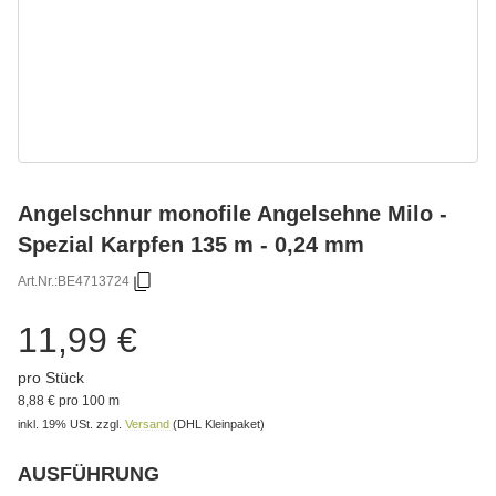
Angelschnur monofile Angelsehne Milo -
Spezial Karpfen 135 m - 0,24 mm
Art.Nr.:
BE4713724
11,99 €
pro Stück
8,88 € pro 100 m
inkl. 19% USt.
zzgl.
Versand
(DHL Kleinpaket)
AUSFÜHRUNG
Bitte wählen Sie eine Variation.