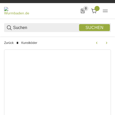
0
0 Produkte in der List
SUCHEN
Zurück
Kunstköder