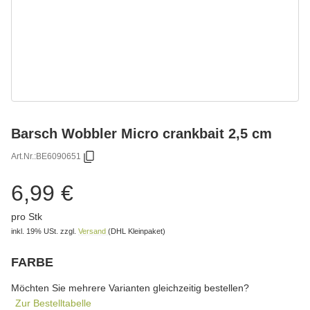
Barsch Wobbler Micro crankbait 2,5 cm
Art.Nr.:
BE6090651
6,99 €
pro Stk
inkl. 19% USt.
zzgl.
Versand
(DHL Kleinpaket)
FARBE
wählen
Bitte wählen Sie eine Variation.
Möchten Sie mehrere Varianten gleichzeitig bestellen?
Zur Bestelltabelle