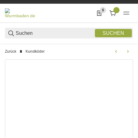
0
0 Produkte in der List
SUCHEN
Zurück
Kunstköder