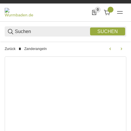
0
0 Produkte in der List
SUCHEN
Zurück
Zanderangeln