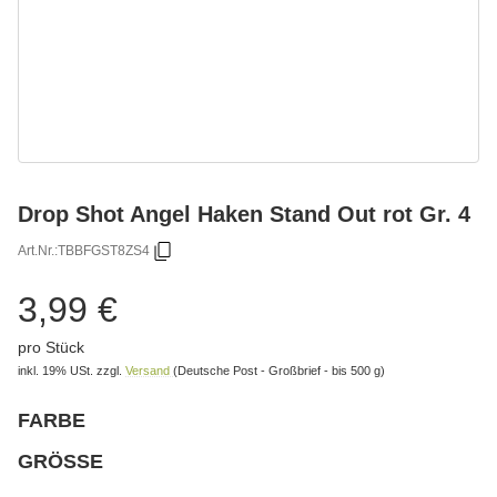
Drop Shot Angel Haken Stand Out rot Gr. 4
Art.Nr.:
TBBFGST8ZS4
3,99 €
pro Stück
inkl. 19% USt.
zzgl.
Versand
(Deutsche Post - Großbrief - bis 500 g)
FARBE
wählen
Bitte wählen Sie eine Variation.
GRÖSSE
wählen
Bitte wählen Sie eine Variation.