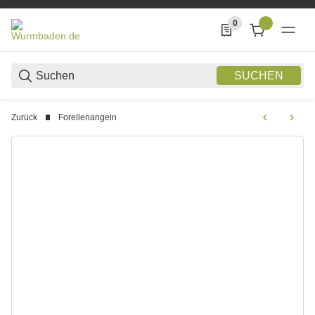
0
0 Produkte in der List
SUCHEN
Zurück
Forellenangeln