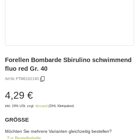
Forellen Bombarde Sbirulino schwimmend
fluo red Gr. 40
Art.Nr.:
FTM6102140
4,29 €
inkl. 19% USt.
zzgl.
Versand
(DHL Kleinpaket)
GRÖSSE
wählen
Bitte wählen Sie eine Variation.
Möchten Sie mehrere Varianten gleichzeitig bestellen?
Zur Bestelltabelle