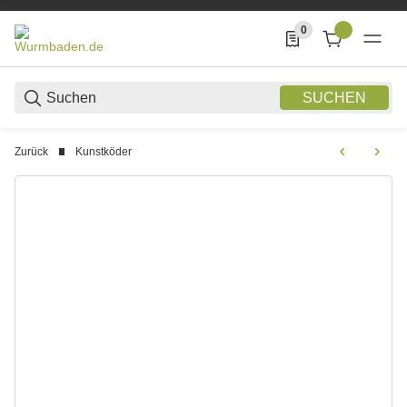
0
0 Produkte in der List
SUCHEN
Zurück
Kunstköder