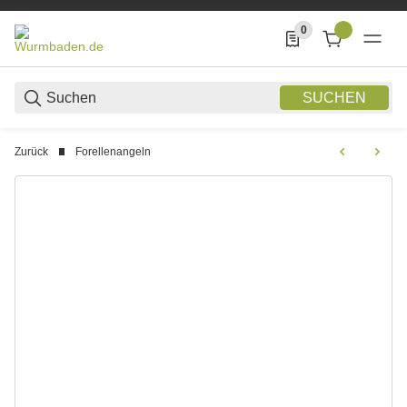
0
0 Produkte in der List
SUCHEN
Zurück
Forellenangeln