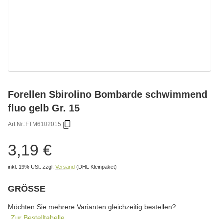
Forellen Sbirolino Bombarde schwimmend
fluo gelb Gr. 15
Art.Nr.:
FTM6102015
3,19 €
inkl. 19% USt.
zzgl.
Versand
(DHL Kleinpaket)
GRÖSSE
wählen
Bitte wählen Sie eine Variation.
Möchten Sie mehrere Varianten gleichzeitig bestellen?
Zur Bestelltabelle