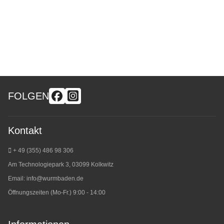
FOLGEN
Kontakt
+ 49 (355) 486 98 3
06
Am Technologiepark 3, 03099 Kolkwitz
Email:
info@wurmbaden.de
Öffnungszeiten (Mo-Fr.) 9:00 - 14:00