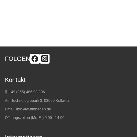
FOLGEN
Kontakt
+ 49 (355) 486 98 3
06
Am Technologiepark 3, 03099 Kolkwitz
Email:
info@wurmbaden.de
Öffnungszeiten (Mo-Fr.) 9:00 - 14:00