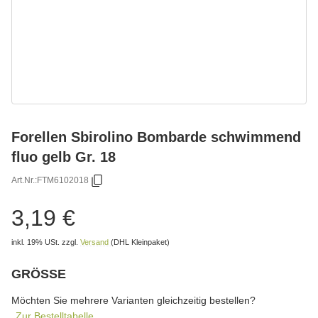
Forellen Sbirolino Bombarde schwimmend
fluo gelb Gr. 18
Art.Nr.:
FTM6102018
3,19 €
inkl. 19% USt.
zzgl.
Versand
(DHL Kleinpaket)
GRÖSSE
wählen
Bitte wählen Sie eine Variation.
Möchten Sie mehrere Varianten gleichzeitig bestellen?
Zur Bestelltabelle