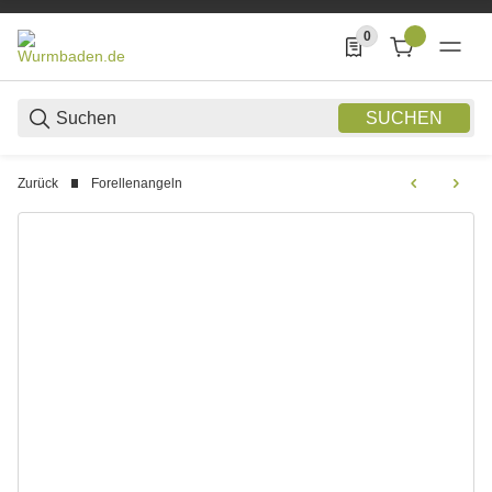
0
0 Produkte in der List
SUCHEN
Zurück
Forellenangeln