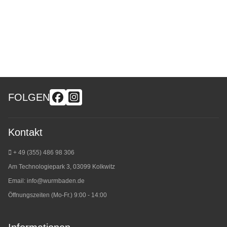
FOLGEN
Kontakt
+ 49 (355) 486 98 3
06
Am Technologiepark 3, 03099 Kolkwitz
Email:
info@wurmbaden.de
Öffnungszeiten (Mo-Fr.) 9:00 - 14:00