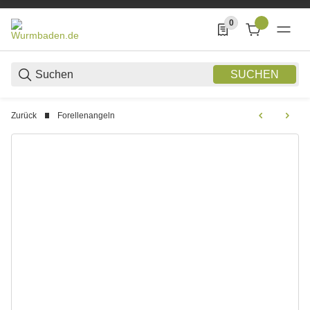
0
0 Produkte in der List
SUCHEN
Zurück
Forellenangeln