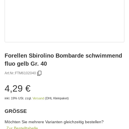
Forellen Sbirolino Bombarde schwimmend
fluo gelb Gr. 40
Art.Nr.:
FTM6102040
4,29 €
inkl. 19% USt.
zzgl.
Versand
(DHL Kleinpaket)
GRÖSSE
wählen
Bitte wählen Sie eine Variation.
Möchten Sie mehrere Varianten gleichzeitig bestellen?
Zur Bestelltabelle