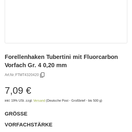
Forellenhaken Tubertini mit Fluorcarbon
Vorfach Gr. 4 0,20 mm
Art.Nr.:
FTMT4320420
7,09 €
inkl. 19% USt.
zzgl.
Versand
(Deutsche Post - Großbrief - bis 500 g)
GRÖSSE
wählen
Bitte wählen Sie eine Variation.
VORFACHSTÄRKE
wählen
Bitte wählen Sie eine Variation.