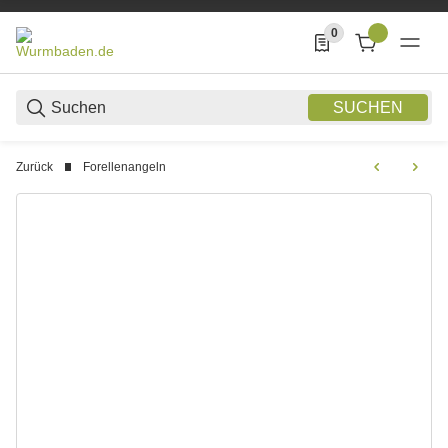
0
0 Produkte in der List
SUCHEN
Zurück
Forellenangeln