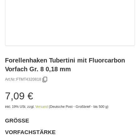
Forellenhaken Tubertini mit Fluorcarbon
Vorfach Gr. 8 0,18 mm
Art.Nr.:
FTMT4320818
7,09 €
inkl. 19% USt.
zzgl.
Versand
(Deutsche Post - Großbrief - bis 500 g)
GRÖSSE
wählen
Bitte wählen Sie eine Variation.
VORFACHSTÄRKE
wählen
Bitte wählen Sie eine Variation.