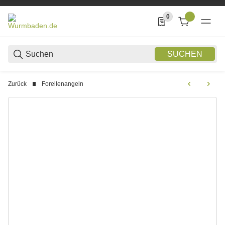
0
0 Produkte in der List
SUCHEN
Zurück
Forellenangeln