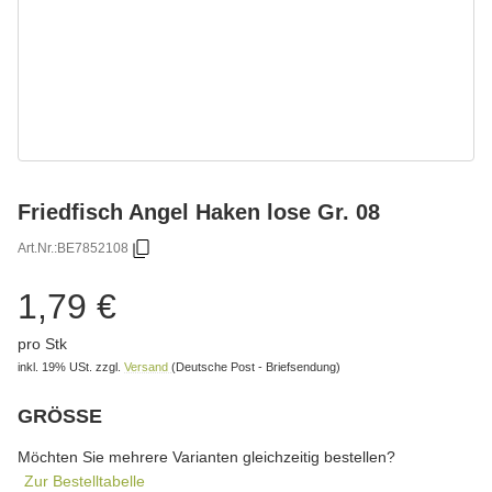
Friedfisch Angel Haken lose Gr. 08
Art.Nr.:
BE7852108
1,79 €
pro Stk
inkl. 19% USt.
zzgl.
Versand
(Deutsche Post - Briefsendung)
GRÖSSE
wählen
Bitte wählen Sie eine Variation.
Möchten Sie mehrere Varianten gleichzeitig bestellen?
Zur Bestelltabelle