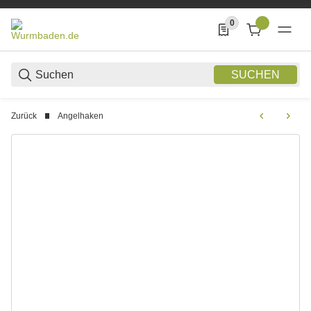
0
0 Produkte in der List
SUCHEN
Zurück
Angelhaken