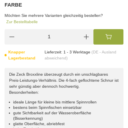
wählen
FARBE
wählen
Bitte wählen Sie eine Variation.
Möchten Sie mehrere Varianten gleichzeitig bestellen?
Zur Bestelltabelle
Knapper
Lieferzeit:
1 - 3 Werktage
(DE - Ausland
Lagerbestand
abweichend)
Die Zeck Broxxline überzeugt durch ein unschlagbares
Preis-Leistungs-Verhältnis. Die 4-fach geflochtene Schnur ist
sehr günstig aber dennoch hochwertig.
Besonderheiten:
ideale Länge für kleine bis mittlere Spinnrollen
bestens beim Spinnfischen einsetzbar
gute Sichtbarkeit auf der Wasseroberfläche
(Bisserkennung)
glatte Oberfläche, abriebfest