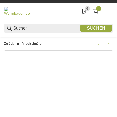
0
0 Produkte in der List
SUCHEN
Zurück
Angelschnüre