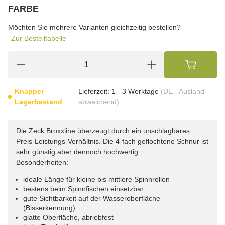
wählen
FARBE
wählen
Bitte wählen Sie eine Variation.
Möchten Sie mehrere Varianten gleichzeitig bestellen?
Zur Bestelltabelle
Knapper
Lieferzeit:
1 - 3 Werktage
(DE - Ausland
Lagerbestand
abweichend)
Die Zeck Broxxline überzeugt durch ein unschlagbares
Preis-Leistungs-Verhältnis. Die 4-fach geflochtene Schnur ist
sehr günstig aber dennoch hochwertig.
Besonderheiten:
ideale Länge für kleine bis mittlere Spinnrollen
bestens beim Spinnfischen einsetzbar
gute Sichtbarkeit auf der Wasseroberfläche
(Bisserkennung)
glatte Oberfläche, abriebfest