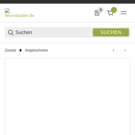
0
0 Produkte in der List
SUCHEN
Zurück
Angelschnüre