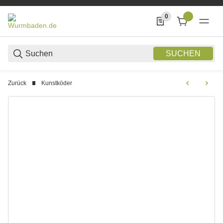
0
0 Produkte in der List
SUCHEN
Zurück
Kunstköder