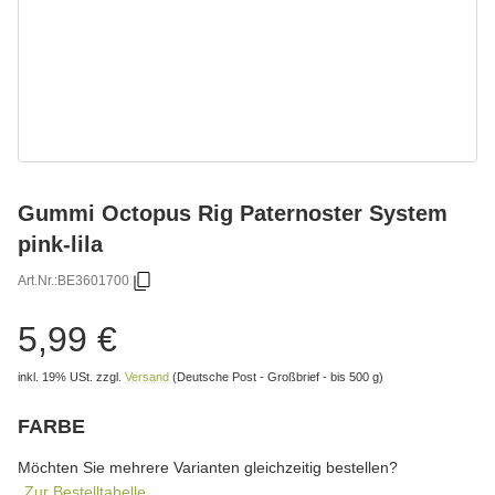
Gummi Octopus Rig Paternoster System
pink-lila
Art.Nr.:
BE3601700
5,99 €
inkl. 19% USt.
zzgl.
Versand
(Deutsche Post - Großbrief - bis 500 g)
FARBE
wählen
Bitte wählen Sie eine Variation.
Möchten Sie mehrere Varianten gleichzeitig bestellen?
Zur Bestelltabelle