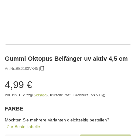
Gummi Oktopus Beifänger uv aktiv 4,5 cm
Art.Nr.:
BE6183VK45
4,99 €
inkl. 19% USt.
zzgl.
Versand
(Deutsche Post - Großbrief - bis 500 g)
FARBE
wählen
Bitte wählen Sie eine Variation.
Möchten Sie mehrere Varianten gleichzeitig bestellen?
Zur Bestelltabelle