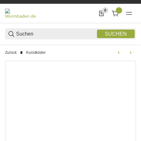
0
0 Produkte in der List
SUCHEN
Zurück
Kunstköder