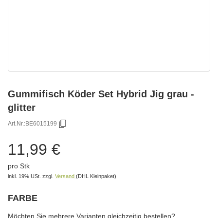
Gummifisch Köder Set Hybrid Jig grau -
glitter
Art.Nr.:
BE6015199
11,99 €
pro Stk
inkl. 19% USt.
zzgl.
Versand
(DHL Kleinpaket)
FARBE
wählen
Bitte wählen Sie eine Variation.
Möchten Sie mehrere Varianten gleichzeitig bestellen?