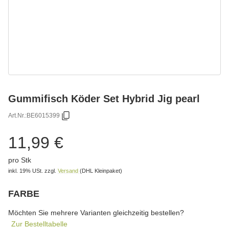
Gummifisch Köder Set Hybrid Jig pearl
Art.Nr.:
BE6015399
11,99 €
pro Stk
inkl. 19% USt.
zzgl.
Versand
(DHL Kleinpaket)
FARBE
wählen
Bitte wählen Sie eine Variation.
Möchten Sie mehrere Varianten gleichzeitig bestellen?
Zur Bestelltabelle