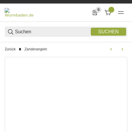
0
0 Produkte in der List
SUCHEN
Zurück
Zanderangeln