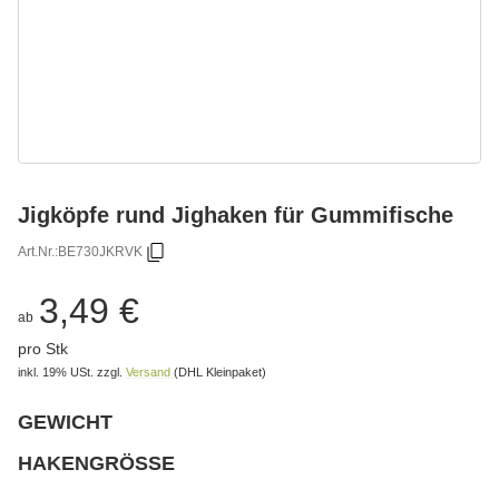
Jigköpfe rund Jighaken für Gummifische
Art.Nr.:
BE730JKRVK
3,49 €
ab
pro Stk
inkl. 19% USt.
zzgl.
Versand
(DHL Kleinpaket)
GEWICHT
wählen
Bitte wählen Sie eine Variation.
HAKENGRÖSSE
wählen
Bitte wählen Sie eine Variation.