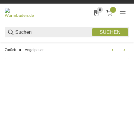
0
0 Produkte in der List
SUCHEN
Zurück
Angelposen