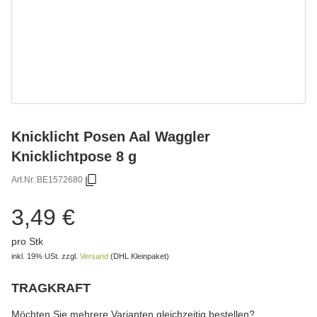
Knicklicht Posen Aal Waggler
Knicklichtpose 8 g
Art.Nr.:
BE1572680
3,49 €
pro Stk
inkl. 19% USt.
zzgl.
Versand
(DHL Kleinpaket)
TRAGKRAFT
wählen
Bitte wählen Sie eine Variation.
Möchten Sie mehrere Varianten gleichzeitig bestellen?