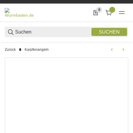
0
0 Produkte in der List
SUCHEN
Zurück
Karpfenangeln