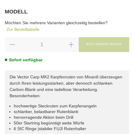
MODELL
wählen
Bitte wählen Sie eine Variation.
Möchten Sie mehrere Varianten gleichzeitig bestellen?
Zur Bestelltabelle
BITTE VARIANTE WÄHLEN
Sofort verfügbar
Die Vector Carp MK2 Karpfenruten von Mivardi überzeugen
durch Ihren leistungsstarken, aber dennoch schlanken
Carbon-Blank und eine tadellose Verarbeitung.
Besonderheiten:
hochwertige Steckruten zum Karpfenangeln
schlanker, belastbarer Rutenblank
hervorragende Aktion beim Drill
50er Startring begünstigt weite Würfe
6 SIC Ringe |stabiler FUJI Rutenhalter