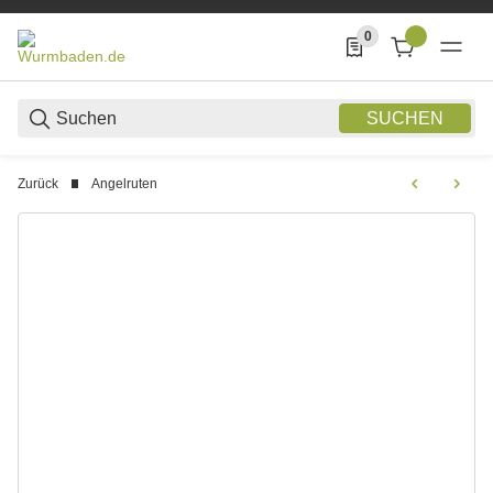
0
0 Produkte in der List
SUCHEN
Zurück
Angelruten