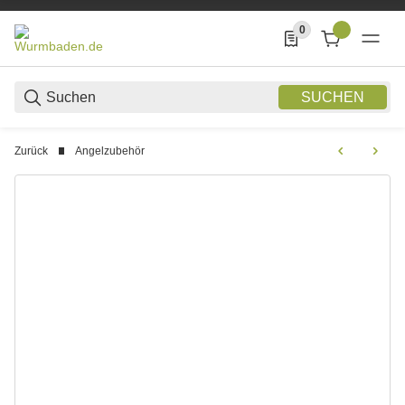
0
0 Produkte in der List
SUCHEN
Zurück
Angelzubehör