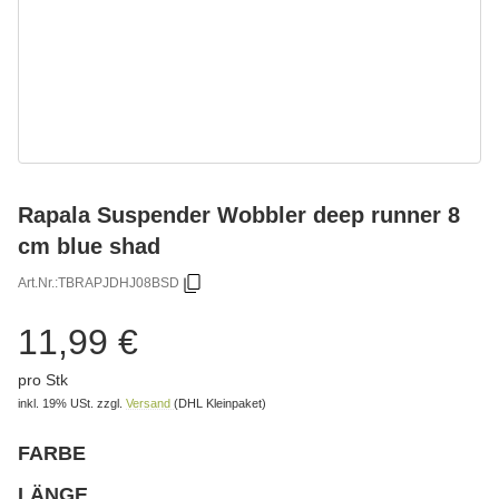
Rapala Suspender Wobbler deep runner 8
cm blue shad
Art.Nr.:
TBRAPJDHJ08BSD
11,99 €
pro Stk
inkl. 19% USt.
zzgl.
Versand
(DHL Kleinpaket)
FARBE
wählen
Bitte wählen Sie eine Variation.
LÄNGE