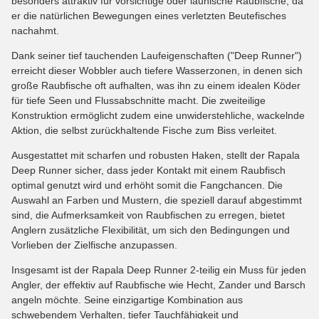
besonders attraktiv für vorsichtige oder launische Raubfische, da
er die natürlichen Bewegungen eines verletzten Beutefisches
nachahmt.
Dank seiner tief tauchenden Laufeigenschaften ("Deep Runner")
erreicht dieser Wobbler auch tiefere Wasserzonen, in denen sich
große Raubfische oft aufhalten, was ihn zu einem idealen Köder
für tiefe Seen und Flussabschnitte macht. Die zweiteilige
Konstruktion ermöglicht zudem eine unwiderstehliche, wackelnde
Aktion, die selbst zurückhaltende Fische zum Biss verleitet.
Ausgestattet mit scharfen und robusten Haken, stellt der Rapala
Deep Runner sicher, dass jeder Kontakt mit einem Raubfisch
optimal genutzt wird und erhöht somit die Fangchancen. Die
Auswahl an Farben und Mustern, die speziell darauf abgestimmt
sind, die Aufmerksamkeit von Raubfischen zu erregen, bietet
Anglern zusätzliche Flexibilität, um sich den Bedingungen und
Vorlieben der Zielfische anzupassen.
Insgesamt ist der Rapala Deep Runner 2-teilig ein Muss für jeden
Angler, der effektiv auf Raubfische wie Hecht, Zander und Barsch
angeln möchte. Seine einzigartige Kombination aus
schwebendem Verhalten, tiefer Tauchfähigkeit und