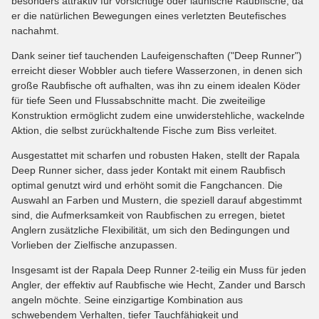
besonders attraktiv für vorsichtige oder launische Raubfische, da
er die natürlichen Bewegungen eines verletzten Beutefisches
nachahmt.
Dank seiner tief tauchenden Laufeigenschaften ("Deep Runner")
erreicht dieser Wobbler auch tiefere Wasserzonen, in denen sich
große Raubfische oft aufhalten, was ihn zu einem idealen Köder
für tiefe Seen und Flussabschnitte macht. Die zweiteilige
Konstruktion ermöglicht zudem eine unwiderstehliche, wackelnde
Aktion, die selbst zurückhaltende Fische zum Biss verleitet.
Ausgestattet mit scharfen und robusten Haken, stellt der Rapala
Deep Runner sicher, dass jeder Kontakt mit einem Raubfisch
optimal genutzt wird und erhöht somit die Fangchancen. Die
Auswahl an Farben und Mustern, die speziell darauf abgestimmt
sind, die Aufmerksamkeit von Raubfischen zu erregen, bietet
Anglern zusätzliche Flexibilität, um sich den Bedingungen und
Vorlieben der Zielfische anzupassen.
Insgesamt ist der Rapala Deep Runner 2-teilig ein Muss für jeden
Angler, der effektiv auf Raubfische wie Hecht, Zander und Barsch
angeln möchte. Seine einzigartige Kombination aus
schwebendem Verhalten, tiefer Tauchfähigkeit und