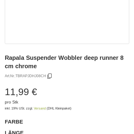
Rapala Suspender Wobbler deep runner 8
cm chrome
Art.Nr.:
TBRAPJDHJ08CH
11,99 €
pro Stk
inkl. 19% USt.
zzgl.
Versand
(DHL Kleinpaket)
FARBE
wählen
Bitte wählen Sie eine Variation.
LÄNGE