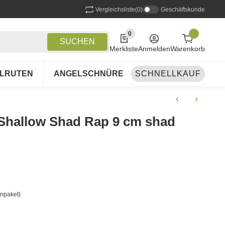
Vergleichsliste
(0)
Geschäftskunde
0
0 Produkte in der Liste
SUCHEN
Merkliste
Anmelden
Warenkorb
LRUTEN
ANGELSCHNÜRE
SCHNELLKAUF
ANGELSETS
A
Shallow Shad Rap 9 cm shad
npaket)