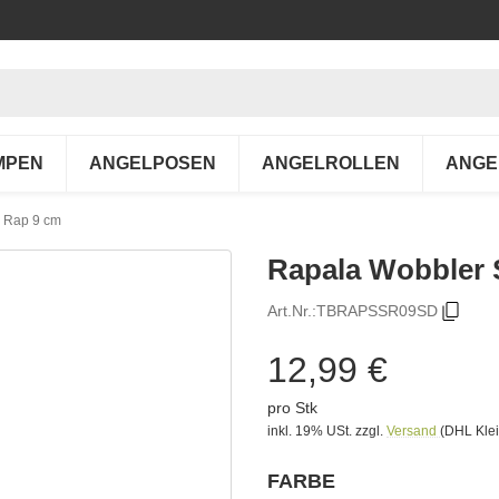
MPEN
ANGELPOSEN
ANGELROLLEN
ANGE
 Rap 9 cm
Rapala Wobbler 
Art.Nr.:
TBRAPSSR09SD
12,99 €
pro Stk
inkl. 19% USt.
zzgl.
Versand
(DHL Klei
FARBE