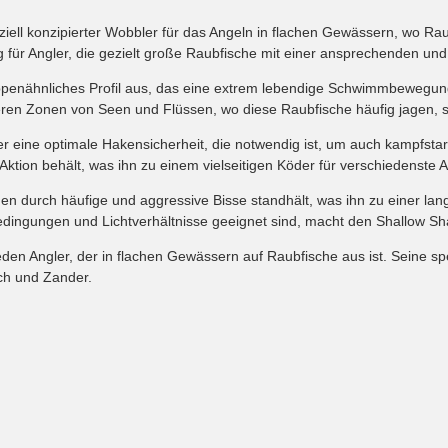
iell konzipierter Wobbler für das Angeln in flachen Gewässern, wo Ra
 für Angler, die gezielt große Raubfische mit einer ansprechenden und
penähnliches Profil aus, das eine extrem lebendige Schwimmbewegung i
en Zonen von Seen und Flüssen, wo diese Raubfische häufig jagen, seh
r eine optimale Hakensicherheit, die notwendig ist, um auch kampfstar
ktion behält, was ihn zu einem vielseitigen Köder für verschiedenste
ngen durch häufige und aggressive Bisse standhält, was ihn zu einer l
ingungen und Lichtverhältnisse geeignet sind, macht den Shallow Sha
eden Angler, der in flachen Gewässern auf Raubfische aus ist. Seine
sch und Zander.