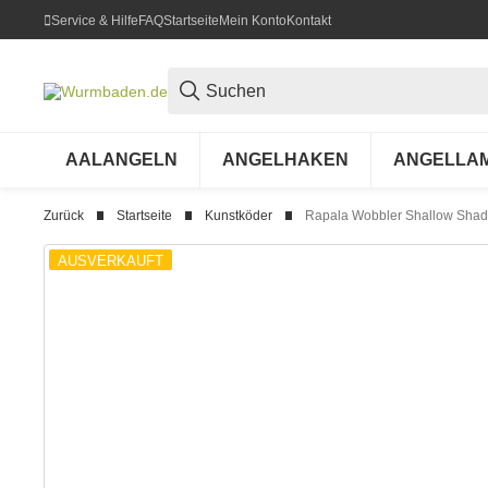
Service & Hilfe
FAQ
Startseite
Mein Konto
Kontakt
AALANGELN
ANGELHAKEN
ANGELLA
Zurück
Startseite
Kunstköder
Rapala Wobbler Shallow Shad
AUSVERKAUFT