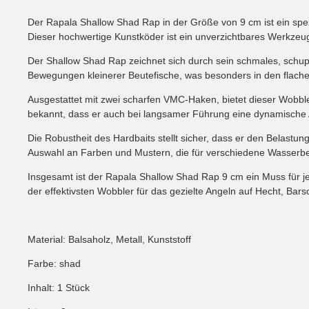
Der Rapala Shallow Shad Rap in der Größe von 9 cm ist ein spez
Dieser hochwertige Kunstköder ist ein unverzichtbares Werkzeug
Der Shallow Shad Rap zeichnet sich durch sein schmales, schup
Bewegungen kleinerer Beutefische, was besonders in den flacher
Ausgestattet mit zwei scharfen VMC-Haken, bietet dieser Wobble
bekannt, dass er auch bei langsamer Führung eine dynamische A
Die Robustheit des Hardbaits stellt sicher, dass er den Belastu
Auswahl an Farben und Mustern, die für verschiedene Wasserbed
Insgesamt ist der Rapala Shallow Shad Rap 9 cm ein Muss für j
der effektivsten Wobbler für das gezielte Angeln auf Hecht, Bar
Material: Balsaholz, Metall, Kunststoff
Farbe: shad
Inhalt: 1 Stück