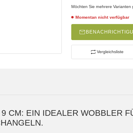
wählen
Bitte wählen Sie eine Variation.
Möchten Sie mehrere Varianten gl
Momentan nicht verfügbar
BENACHRICHTIG
Vergleichsliste
 9 CM: EIN IDEALER WOBBLER 
CHANGELN.