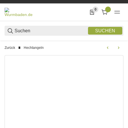
0
0 Produkte in der List
SUCHEN
Zurück
Hechtangeln