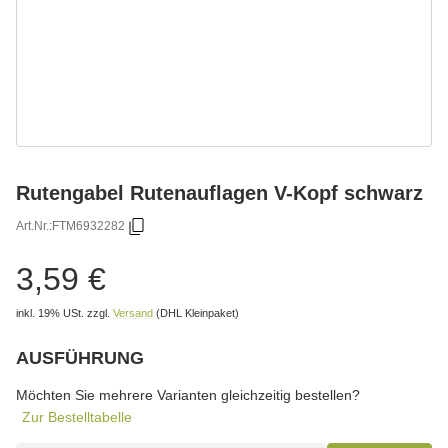
Rutengabel Rutenauflagen V-Kopf schwarz
Art.Nr.:
FTM6932282
3,59 €
inkl. 19% USt.
zzgl.
Versand
(DHL Kleinpaket)
AUSFÜHRUNG
wählen
Bitte wählen Sie eine Variation.
Möchten Sie mehrere Varianten gleichzeitig bestellen?
Zur Bestelltabelle