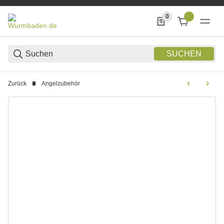
0
0 Produkte in der List
SUCHEN
Zurück
Angelzubehör