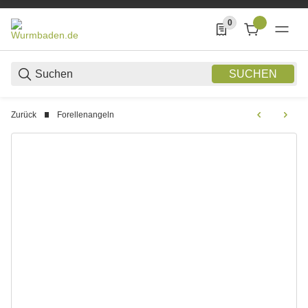
0
0 Produkte in der List
SUCHEN
Zurück
Forellenangeln