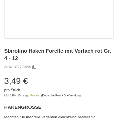
Sbirolino Haken Forelle mit Vorfach rot Gr.
4 - 12
Art.Nr.:
BE77999VK
3,49 €
pro Stück
inkl. 19% USt.
zzgl.
Versand
(Deutsche Post - Briefsendung)
HAKENGRÖSSE
wählen
Bitte wählen Sie eine Variation.
Möchten Sie mehrere Varianten gleichzeitig bestellen?