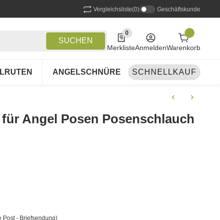
Vergleichsliste
(0)
Geschäftskunde
0
0 Produkte in der Liste
SUCHEN
Merkliste
Anmelden
Warenkorb
LRUTEN
ANGELSCHNÜRE
SCHNELLKAUF
ANGELSETS
A
h für Angel Posen Posenschlauch
 Post - Briefsendung)