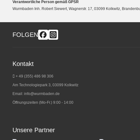
Verantwortliche Person gemäß GPSR
Wurmbaden Inh. Robert Siewert, Wagnerstr. 17, 03099 Kolkwitz, Branden
FOLGEN
Kontakt
+ 49 (355) 486 98 3
06
Am Technologiepark 3, 03099 Kolkwitz
Email:
info@wurmbaden.de
Öffnungszeiten (Mo-Fr.) 9:00 - 14:00
Unsere Partner