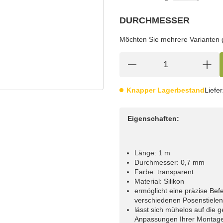
DURCHMESSER
wählen
Bitte wählen Sie eine Variation.
Möchten Sie mehrere Varianten gl
Knapper Lagerbestand
Liefer
Eigenschaften:
Länge: 1 m
Durchmesser: 0,7 mm
Farbe: transparent
Material: Silikon
ermöglicht eine präzise Bef
verschiedenen Posenstielen
lässt sich mühelos auf die 
Anpassungen Ihrer Montag