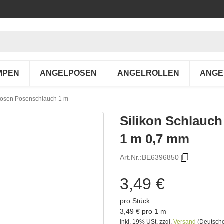
MPEN
ANGELPOSEN
ANGELROLLEN
ANGE
 Posen Posenschlauch 1 m
Silikon Schlauc
1 m 0,7 mm
Art.Nr.:
BE6396850
3,49 €
pro Stück
3,49 € pro 1 m
inkl. 19% USt.
zzgl.
Versand
(Deutsche