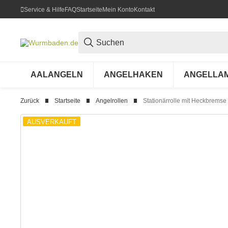
Service & Hilfe
FAQ
Startseite
Mein Konto
Kontakt
AALANGELN
ANGELHAKEN
ANGELLA
Zurück
Startseite
Angelrollen
Stationärrolle mit Heckbremse
AUSVERKAUFT