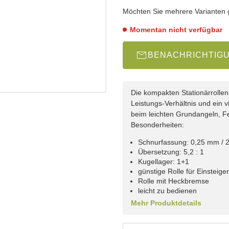
wählen
Bitte wählen Sie eine Variation.
Möchten Sie mehrere Varianten gl
Momentan nicht verfügbar
BENACHRICHTIG
Die kompakten Stationärrollen
Leistungs-Verhältnis und ein v
beim leichten Grundangeln, F
Besonderheiten:
Schnurfassung: 0,25 mm / 
Übersetzung: 5,2 : 1
Kugellager: 1+1
günstige Rolle für Einsteige
Rolle mit Heckbremse
leicht zu bedienen
Mehr Produktdetails