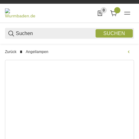
0
0 Produkte in der List
SUCHEN
Zurück
Angellampen