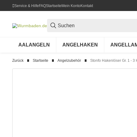
Service & Hilfe
FAQ
Startseite
Mein Konto
Kontakt
AALANGELN
ANGELHAKEN
ANGELLA
Zurück
Startseite
Angelzubehör
Stonfo Hakenlöser Gr. 1 - 3