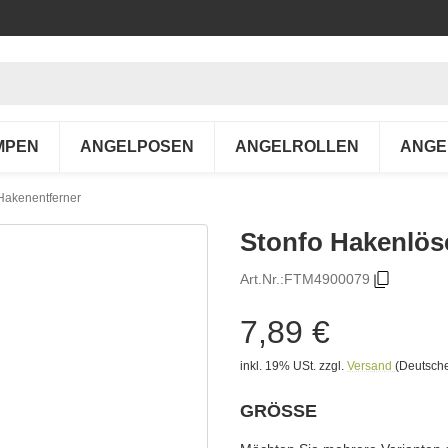
MPEN
ANGELPOSEN
ANGELROLLEN
ANGE
 Hakenentferner
Stonfo Hakenlöse
Art.Nr.:
FTM4900079
7,89 €
inkl. 19% USt.
zzgl.
Versand
(Deutsche
GRÖSSE
wählen
Bitte wählen Sie eine Variation.