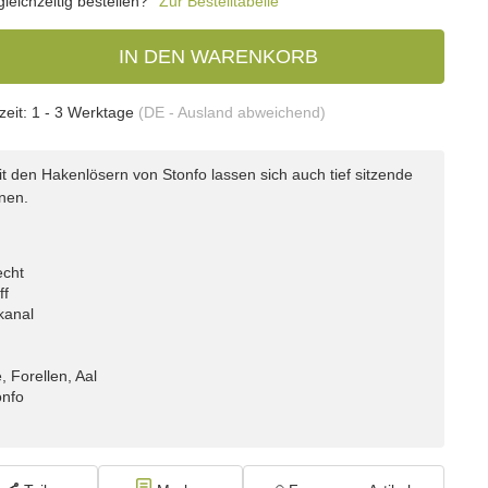
eichzeitig bestellen?
Zur Bestelltabelle
IN DEN WARENKORB
zeit:
1 - 3 Werktage
(DE - Ausland abweichend)
t den Hakenlösern von Stonfo lassen sich auch tief sitzende
nen.
echt
ff
kanal
, Forellen, Aal
onfo