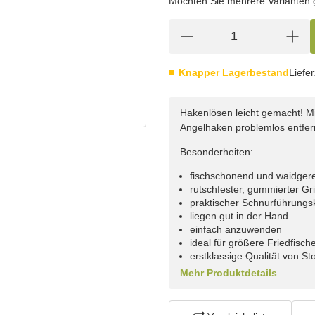
Möchten Sie mehrere Varianten gl
Knapper Lagerbestand
Liefer
Hakenlösen leicht gemacht! Mi
Angelhaken problemlos entfer
Besonderheiten:
fischschonend und waidger
rutschfester, gummierter Gri
praktischer Schnurführungs
liegen gut in der Hand
einfach anzuwenden
ideal für größere Friedfische
erstklassige Qualität von St
Mehr Produktdetails