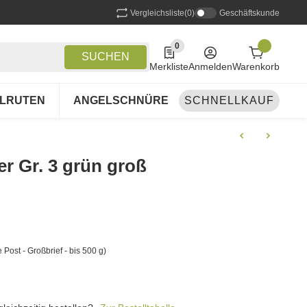
Vergleichsliste
(0)
Geschäftskunde
0
0 Produkte in der Liste
SUCHEN
Merkliste
Anmelden
Warenkorb
LRUTEN
ANGELSCHNÜRE
SCHNELLKAUF
ANGELSETS
A
r Gr. 3 grün groß
 Post - Großbrief - bis 500 g)