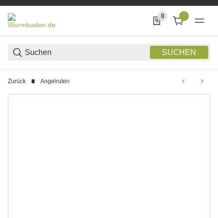
0
0 Produkte in der List
SUCHEN
Zurück
Angelruten