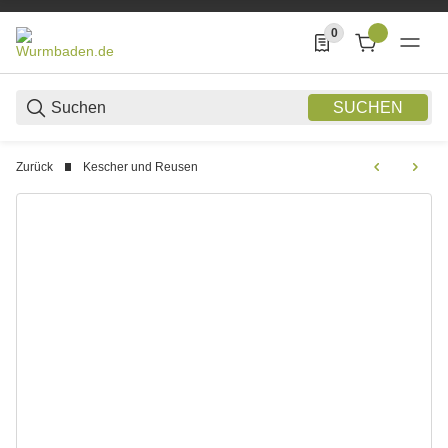
0
0 Produkte in der List
SUCHEN
Zurück
Kescher und Reusen