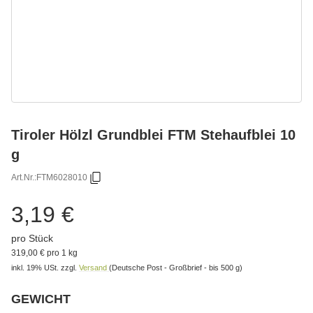
Tiroler Hölzl Grundblei FTM Stehaufblei 10
g
Art.Nr.:
FTM6028010
3,19 €
pro Stück
319,00 € pro 1 kg
inkl. 19% USt.
zzgl.
Versand
(Deutsche Post - Großbrief - bis 500 g)
GEWICHT
Bitte wählen Sie eine Variation.