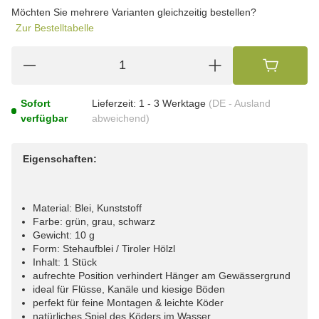
wählen
Möchten Sie mehrere Varianten gleichzeitig bestellen?
Zur Bestelltabelle
Sofort
Lieferzeit:
1 - 3 Werktage
(DE - Ausland
verfügbar
abweichend)
Eigenschaften:
Material: Blei, Kunststoff
Farbe: grün, grau, schwarz
Gewicht: 10 g
Form: Stehaufblei / Tiroler Hölzl
Inhalt: 1 Stück
aufrechte Position verhindert Hänger am Gewässergrund
ideal für Flüsse, Kanäle und kiesige Böden
perfekt für feine Montagen & leichte Köder
natürliches Spiel des Köders im Wasser