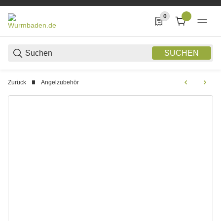
0
0 Produkte in der List
SUCHEN
Zurück
Angelzubehör