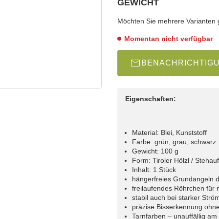
GEWICHT
wählen
Bitte wählen Sie eine Variation.
Möchten Sie mehrere Varianten gl
Momentan nicht verfügbar
BENACHRICHTIG
Eigenschaften:
Material: Blei, Kunststoff
Farbe: grün, grau, schwarz
Gewicht: 100 g
Form: Tiroler Hölzl / Stehauf
Inhalt: 1 Stück
hängerfreies Grundangeln d
freilaufendes Röhrchen für
stabil auch bei starker Str
präzise Bisserkennung ohn
Tarnfarben – unauffällig a