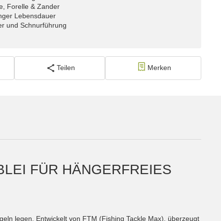
se, Forelle & Zander
anger Lebensdauer
der und Schnurführung
Teilen
Merken
FBLEI FÜR HÄNGERFREIES
angeln legen. Entwickelt von FTM (Fishing Tackle Max), überzeugt