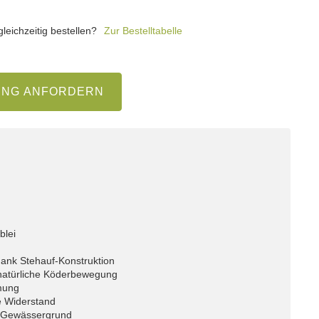
eichzeitig bestellen?
Zur Bestelltabelle
UNG ANFORDERN
blei
ank Stehauf-Konstruktion
 natürliche Köderbewegung
ömung
e Widerstand
m Gewässergrund