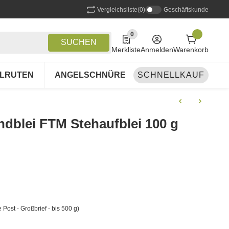
Vergleichsliste
(0)
Geschäftskunde
0
0 Produkte in der Liste
SUCHEN
Merkliste
Anmelden
Warenkorb
LRUTEN
ANGELSCHNÜRE
SCHNELLKAUF
ANGELSETS
A
undblei FTM Stehaufblei 100 g
 Post - Großbrief - bis 500 g)