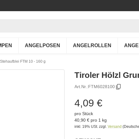
MPEN
ANGELPOSEN
ANGELROLLEN
ANGE
 Stehaufblei FTM 10 - 160 g
Tiroler Hölzl Gr
Art.Nr.:
FTM6028100
4,09 €
pro Stück
40,90 € pro 1 kg
inkl. 19% USt.
zzgl.
Versand
(Deutsche