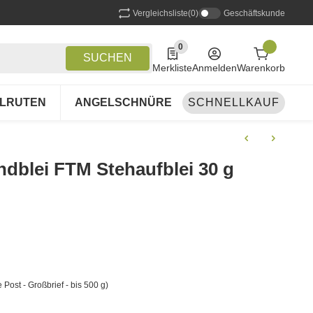
Vergleichsliste
(0)
Geschäftskunde
0
0 Produkte in der Liste
SUCHEN
Merkliste
Anmelden
Warenkorb
LRUTEN
ANGELSCHNÜRE
SCHNELLKAUF
ANGELSETS
A
undblei FTM Stehaufblei 30 g
 Post - Großbrief - bis 500 g)