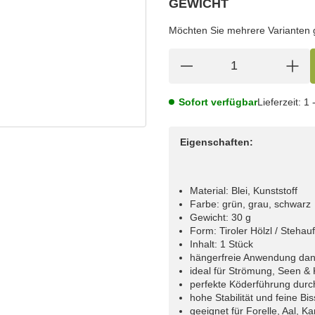
GEWICHT
wählen
Bitte wählen Sie eine Variation.
Möchten Sie mehrere Varianten gl
Sofort verfügbar
Lieferzeit:
1 
Eigenschaften:
Material: Blei, Kunststoff
Farbe: grün, grau, schwarz
Gewicht: 30 g
Form: Tiroler Hölzl / Stehauf
Inhalt: 1 Stück
hängerfreie Anwendung dan
ideal für Strömung, Seen &
perfekte Köderführung durc
hohe Stabilität und feine B
geeignet für Forelle, Aal, K