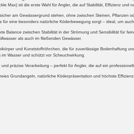
Max) ist die erste Wahl für Angler, die auf Stabilität, Effizienz und n
zl sicher am Gewässergrund stehen, ohne zwischen Steinen, Pflanzen o
as für eine besonders natürliche Köderbewegung sorgt – ideal, um auch
e Balance zwischen Stabilität in der Strömung und Sensibilität für fei
tillwasser als auch im fließenden Gewässer.
leikörper und Kunststoffröhrchen, die für zuverlässige Bodenhaftung u
g im Wasser und schützt vor Scheuchwirkung.
t und präzise Verarbeitung – perfekt für Angler, die auf ein professione
rfreies Grundangeln, natürliche Köderpräsentation und höchste Effizien