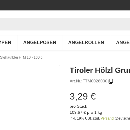
MPEN
ANGELPOSEN
ANGELROLLEN
ANGE
 Stehaufblei FTM 10 - 160 g
Tiroler Hölzl Gr
Art.Nr.:
FTM6028030
3,29 €
pro Stück
109,67 € pro 1 kg
inkl. 19% USt.
zzgl.
Versand
(Deutsche