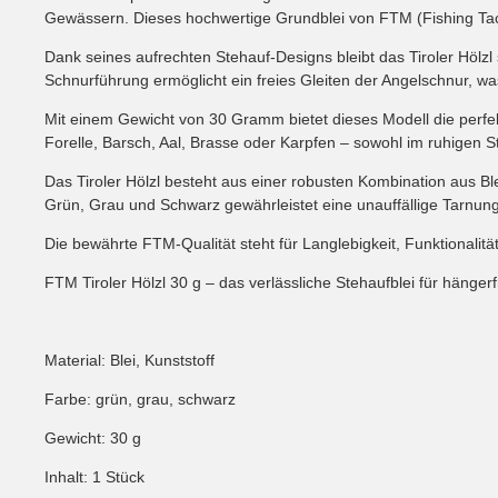
Gewässern. Dieses hochwertige Grundblei von FTM (Fishing Tackle 
Dank seines aufrechten Stehauf-Designs bleibt das Tiroler Höl
Schnurführung ermöglicht ein freies Gleiten der Angelschnur, w
Mit einem Gewicht von 30 Gramm bietet dieses Modell die perfekt
Forelle, Barsch, Aal, Brasse oder Karpfen – sowohl im ruhigen S
Das Tiroler Hölzl besteht aus einer robusten Kombination aus B
Grün, Grau und Schwarz gewährleistet eine unauffällige Tarnun
Die bewährte FTM-Qualität steht für Langlebigkeit, Funktionalitä
FTM Tiroler Hölzl 30 g – das verlässliche Stehaufblei für hänge
Material: Blei, Kunststoff
Farbe: grün, grau, schwarz
Gewicht: 30 g
Inhalt: 1 Stück